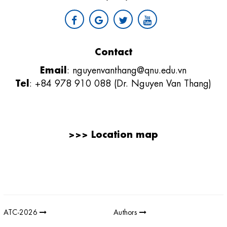
Contact
Email
:
nguyenvanthang@qnu.edu.vn
Tel
: +84 978 910 088 (Dr. Nguyen Van Thang)
>>>
Location map
Giải thưởng sản phẩm khoa học công nghệ điện tử viễn thông Việt
Nam
;
REV AWARDS
-
REVAWARDS
ATC-2026
Authors