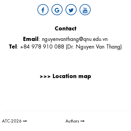
Contact
Email
:
nguyenvanthang@qnu.edu.vn
Tel
: +84 978 910 088 (Dr. Nguyen Van Thang)
>>>
Location map
Giải thưởng sản phẩm khoa học công nghệ điện tử viễn thông Việt
Nam
;
REV AWARDS
-
REVAWARDS
ATC-2026
Authors